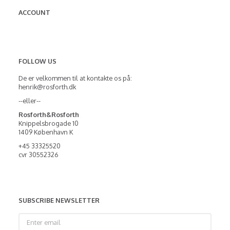
ACCOUNT
FOLLOW US
De er velkommen til at kontakte os på:
henrik@rosforth.dk
--eller--
Rosforth&Rosforth
Knippelsbrogade 10
1409 København K
+45 33325520
cvr 30552326
SUBSCRIBE NEWSLETTER
Enter
email