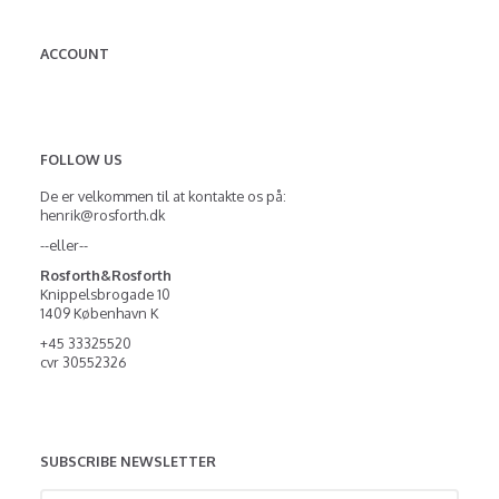
ACCOUNT
FOLLOW US
De er velkommen til at kontakte os på:
henrik@rosforth.dk
--eller--
Rosforth&Rosforth
Knippelsbrogade 10
1409 København K
+45 33325520
cvr 30552326
SUBSCRIBE NEWSLETTER
Enter