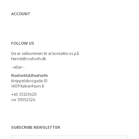
ACCOUNT
FOLLOW US
De er velkommen til at kontakte os på:
henrik@rosforth.dk
--eller--
Rosforth&Rosforth
Knippelsbrogade 10
1409 København K
+45 33325520
cvr 30552326
SUBSCRIBE NEWSLETTER
Enter