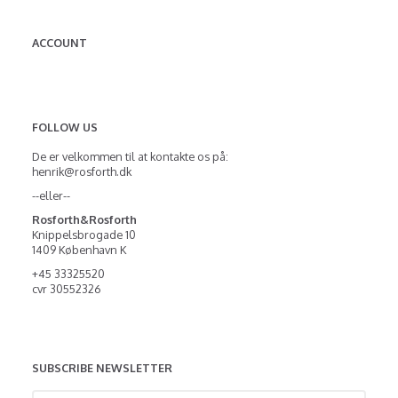
ACCOUNT
FOLLOW US
De er velkommen til at kontakte os på:
henrik@rosforth.dk
--eller--
Rosforth&Rosforth
Knippelsbrogade 10
1409 København K
+45 33325520
cvr 30552326
SUBSCRIBE NEWSLETTER
Enter