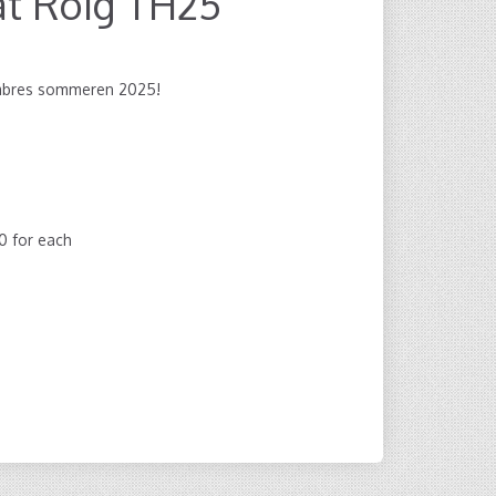
at Roig TH25
ombres sommeren 2025!
00
for each