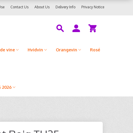
Use
Contact Us
About Us
Delivery Info
Privacy Notice
de vine
Hvidvin
Orangevin
Rosé
 2026