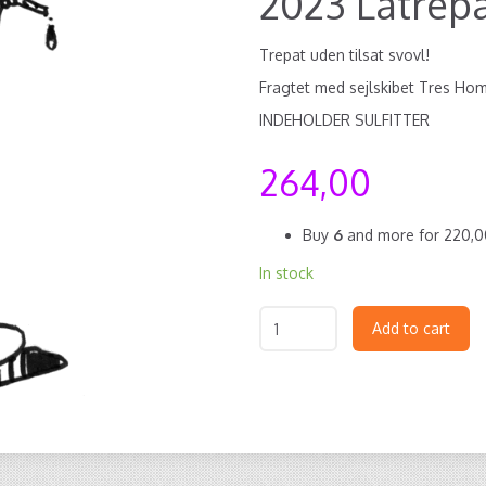
2023 Latrep
Trepat uden tilsat svovl!
Fragtet med sejlskibet Tres H
INDEHOLDER SULFITTER
264,00
Buy
6
and more for
220,
In stock
Add to cart