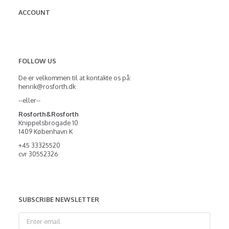
ACCOUNT
FOLLOW US
De er velkommen til at kontakte os på:
henrik@rosforth.dk
--eller--
Rosforth&Rosforth
Knippelsbrogade 10
1409 København K
+45 33325520
cvr 30552326
SUBSCRIBE NEWSLETTER
Enter
email