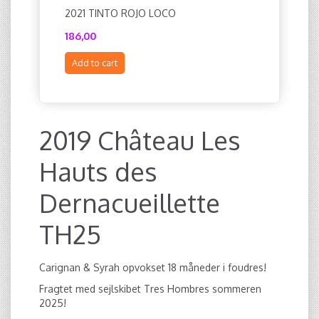
2021 TINTO ROJO LOCO
2021 TSO
186,00
222,00
Add to cart
Add to c
2019 Château Les
Hauts des
Dernacueillette
TH25
Carignan & Syrah opvokset 18 måneder i foudres!
Fragtet med sejlskibet Tres Hombres sommeren
2025!