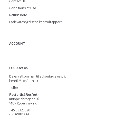
Contact Us
Conditions of Use
Return note
Fødevarestyrelsens kontrolrapport
ACCOUNT
FOLLOW US
De er velkommen til at kontakte os på:
henrik@rosforth.dk
--eller--
Rosforth&Rosforth
Knippelsbrogade 10
1409 København K
+45 33325520
cvr 30552326