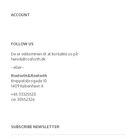
ACCOUNT
FOLLOW US
De er velkommen til at kontakte os på:
henrik@rosforth.dk
--eller--
Rosforth&Rosforth
Knippelsbrogade 10
1409 København K
+45 33325520
cvr 30552326
SUBSCRIBE NEWSLETTER
Enter