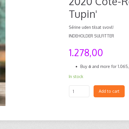
2020 Côte-R
Tupin'
Sérine uden tilsat svovl!
INDEHOLDER SULFITTER
1.278,00
Buy
6
and more for
1.065
In stock
Add to cart