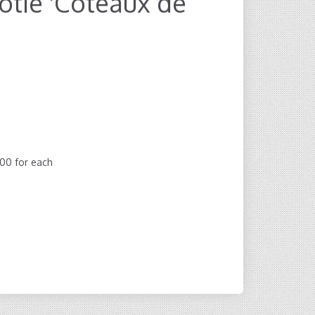
ôtie 'Coteaux de
,00
for each