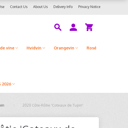
Use
Contact Us
About Us
Delivery Info
Privacy Notice
de vine
Hvidvin
Orangevin
Rosé
 2026
pin
2020 Côte-Rôtie 'Coteaux de Tupin'