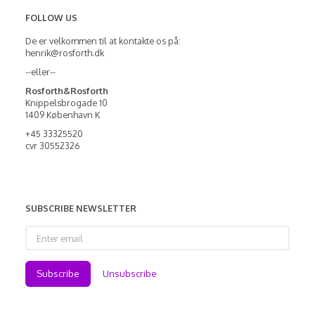
FOLLOW US
De er velkommen til at kontakte os på:
henrik@rosforth.dk
--eller--
Rosforth&Rosforth
Knippelsbrogade 10
1409 København K
+45 33325520
cvr 30552326
SUBSCRIBE NEWSLETTER
Enter
email
Subscribe
Unsubscribe