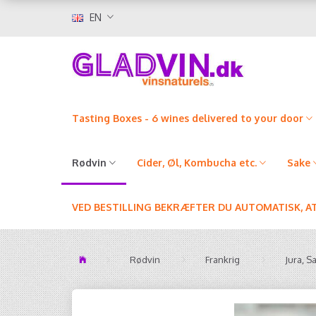
EN
Tasting Boxes - 6 wines delivered to your door
Rødvin
Cider, Øl, Kombucha etc.
Sake
VED BESTILLING BEKRÆFTER DU AUTOMATISK, A
Rødvin
Frankrig
Jura, S