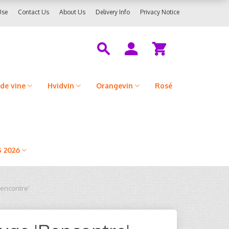
Use
Contact Us
About Us
Delivery Info
Privacy Notice
de vine
Hvidvin
Orangevin
Rosé
 2026
encontre'