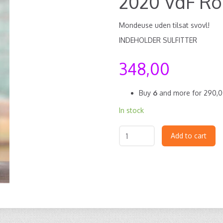
2020 VdF Ro
Mondeuse uden tilsat svovl!
INDEHOLDER SULFITTER
348,00
Buy
6
and more for
290,
In stock
Add to cart