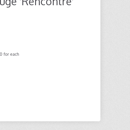
uge 'Rencontre'
00
for each