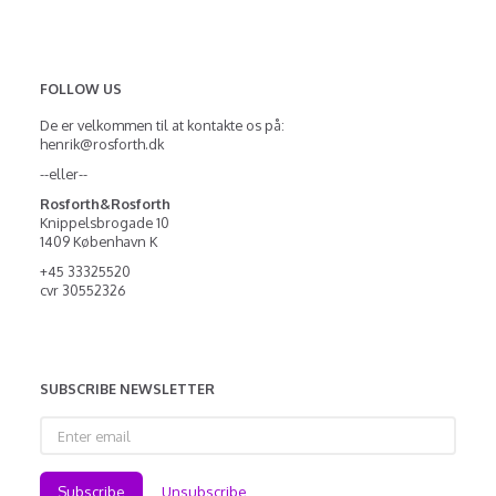
FOLLOW US
De er velkommen til at kontakte os på:
henrik@rosforth.dk
--eller--
Rosforth&Rosforth
Knippelsbrogade 10
1409 København K
+45 33325520
cvr 30552326
SUBSCRIBE NEWSLETTER
Enter
email
Subscribe
Unsubscribe