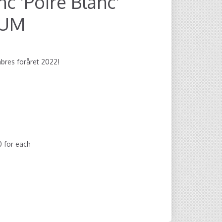
c 'Poiré Blanc'
NUM
bres foråret 2022!
00
for each