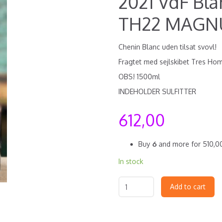
2021 VdF Blan
TH22 MAG
Chenin Blanc uden tilsat svovl!
Fragtet med sejlskibet Tres Hom
OBS! 1500ml
INDEHOLDER SULFITTER
612,00
Buy
6
and more for
510,
In stock
Add to cart