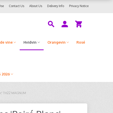
Use
Contact Us
About Us
Delivery Info
Privacy Notice
de vine
Hvidvin
Orangevin
Rosé
 2026
lanc' TH22 MAGNUM