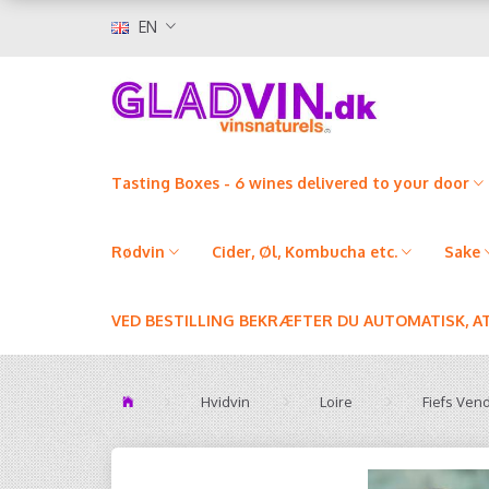
EN
Tasting Boxes - 6 wines delivered to your door
Rødvin
Cider, Øl, Kombucha etc.
Sake
VED BESTILLING BEKRÆFTER DU AUTOMATISK, A
Hvidvin
Loire
Fiefs Ven