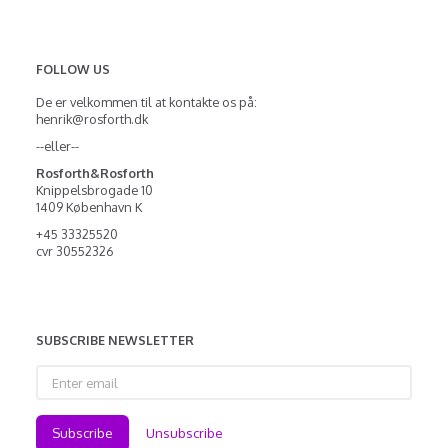
FOLLOW US
De er velkommen til at kontakte os på:
henrik@rosforth.dk
--eller--
Rosforth&Rosforth
Knippelsbrogade 10
1409 København K
+45 33325520
cvr 30552326
SUBSCRIBE NEWSLETTER
Enter
email
Subscribe
Unsubscribe