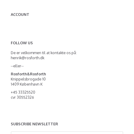
ACCOUNT
FOLLOW US
De er velkommen til at kontakte os på:
henrik@rosforth.dk
--eller--
Rosforth&Rosforth
Knippelsbrogade 10
1409 København K
+45 33325520
cvr 30552326
SUBSCRIBE NEWSLETTER
Enter