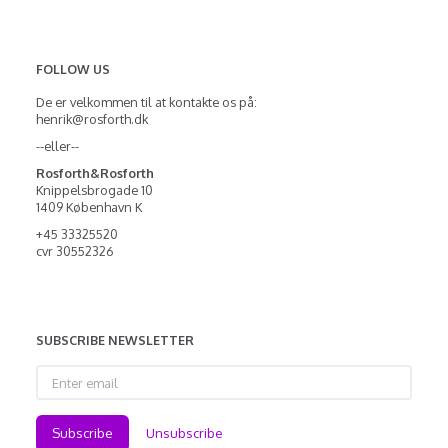
FOLLOW US
De er velkommen til at kontakte os på:
henrik@rosforth.dk
--eller--
Rosforth&Rosforth
Knippelsbrogade 10
1409 København K
+45 33325520
cvr 30552326
SUBSCRIBE NEWSLETTER
Enter
email
Subscribe
Unsubscribe