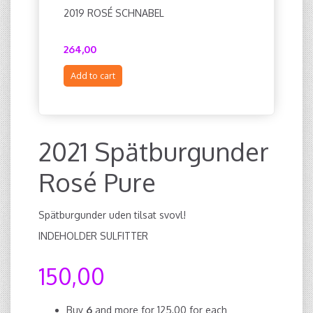
2019 ROSÉ SCHNABEL
2021 VDF
264,00
138,00
Add to cart
Add to c
2021 Spätburgunder
Rosé Pure
Spätburgunder uden tilsat svovl!
INDEHOLDER SULFITTER
150,00
Buy
6
and more for
125,00
for each