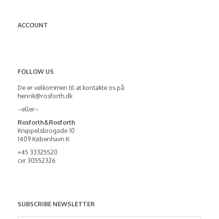
ACCOUNT
FOLLOW US
De er velkommen til at kontakte os på:
henrik@rosforth.dk
--eller--
Rosforth&Rosforth
Knippelsbrogade 10
1409 København K
+45 33325520
cvr 30552326
SUBSCRIBE NEWSLETTER