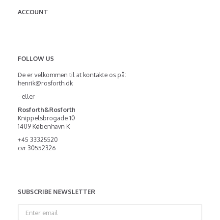
ACCOUNT
FOLLOW US
De er velkommen til at kontakte os på:
henrik@rosforth.dk
--eller--
Rosforth&Rosforth
Knippelsbrogade 10
1409 København K
+45 33325520
cvr 30552326
SUBSCRIBE NEWSLETTER
Enter
email