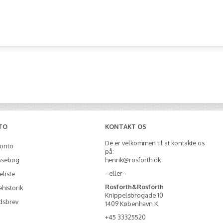
TO
KONTAKT OS
De er velkommen til at kontakte os
konto
på:
ssebog
henrik@rosforth.dk
--eller--
liste
Rosforth&Rosforth
historik
Knippelsbrogade 10
dsbrev
1409 København K
+45 33325520