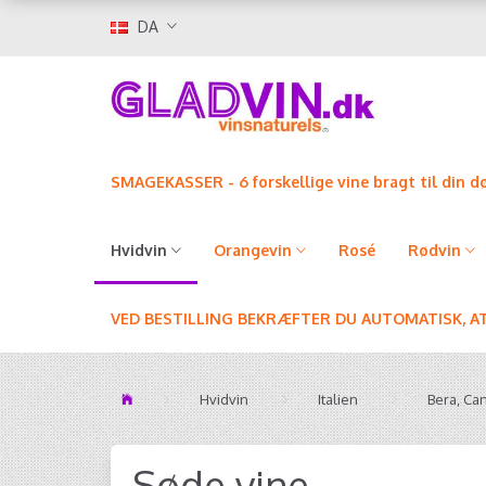
DA
SMAGEKASSER - 6 forskellige vine bragt til din d
Hvidvin
Orangevin
Rosé
Rødvin
VED BESTILLING BEKRÆFTER DU AUTOMATISK, A
Hvidvin
Italien
Bera, Ca
Søde vine