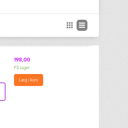
198,00
På lager
Læg i kurv