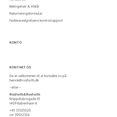
Betingelser & Vilkår
Returneringsformular
Fødevarestyrelsens kontrolrapport
KONTO
KONTAKT OS
De er velkommen til at kontakte os på:
henrik@rosforth.dk
--eller--
Rosforth&Rosforth
Knippelsbrogade 10
1409 København K
+45 33325520
cvr 30552326