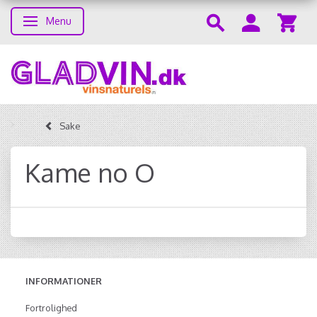
Menu
Skifte navigation
Sake
Kame no O
INFORMATIONER
Fortrolighed