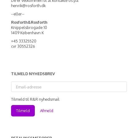
De er velkommen til at kontakte os på:
henrik@rosforth.dk
--eller--
Rosforth&Rosforth
Knippelsbrogade 10
1409 København K
+45 33325520
cvr 30552326
TILMELD NYHEDSBREV
Email-
adresse
Tilmeld til R&R nyhedsmail
Tilmeld
Afmeld