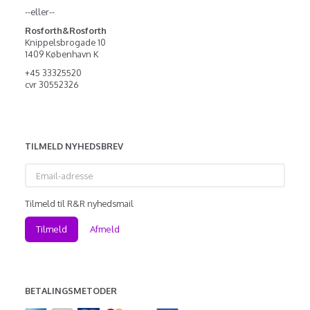
--eller--
Rosforth&Rosforth
Knippelsbrogade 10
1409 København K
+45 33325520
cvr 30552326
TILMELD NYHEDSBREV
Email-
adresse
Tilmeld til R&R nyhedsmail
Tilmeld
Afmeld
BETALINGSMETODER