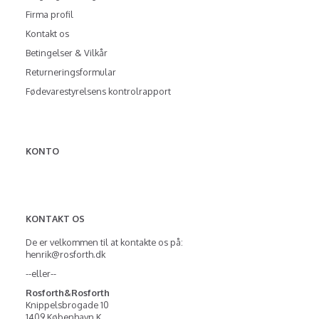
Firma profil
Kontakt os
Betingelser & Vilkår
Returneringsformular
Fødevarestyrelsens kontrolrapport
KONTO
KONTAKT OS
De er velkommen til at kontakte os på:
henrik@rosforth.dk
--eller--
Rosforth&Rosforth
Knippelsbrogade 10
1409 København K