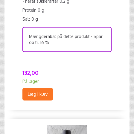
- heraf sukkerarter 0,2 g
Protein 0 g
Salt 0 g
Mængderabat på dette produkt - Spar
op til 16 %
132,00
På lager
Læg i kurv