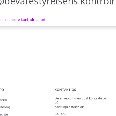
ødevarestyrelsens kontrol
den seneste kontrolrapport
TO
KONTAKT OS
De er velkommen til at kontakte os
konto
på:
ssebog
henrik@rosforth.dk
--eller--
liste