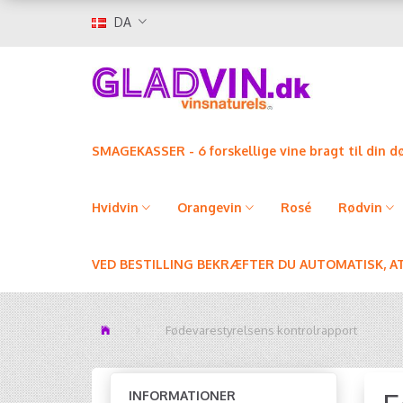
DA
SMAGEKASSER - 6 forskellige vine bragt til din d
Hvidvin
Orangevin
Rosé
Rødvin
VED BESTILLING BEKRÆFTER DU AUTOMATISK, A
Fødevarestyrelsens kontrolrapport
INFORMATIONER