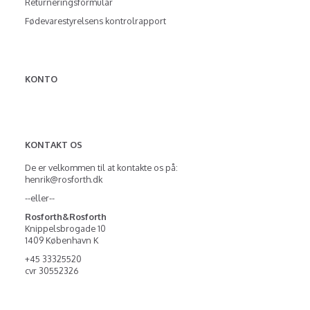
Returneringsformular
Fødevarestyrelsens kontrolrapport
KONTO
KONTAKT OS
De er velkommen til at kontakte os på:
henrik@rosforth.dk
--eller--
Rosforth&Rosforth
Knippelsbrogade 10
1409 København K
+45 33325520
cvr 30552326