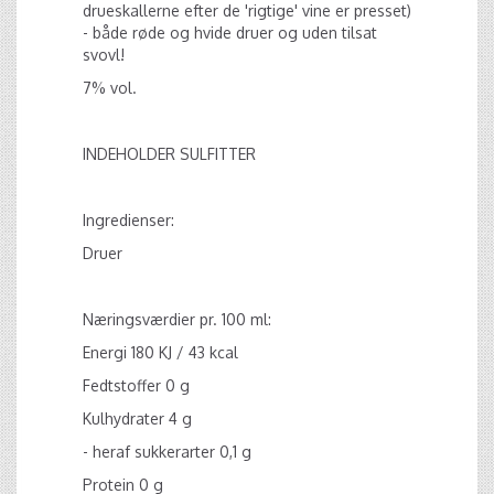
drueskallerne efter de 'rigtige' vine er presset)
- både røde og hvide druer og uden tilsat
svovl!
7% vol.
INDEHOLDER SULFITTER
Ingredienser:
Druer
Næringsværdier pr. 100 ml:
Energi 180 KJ / 43 kcal
Fedtstoffer 0 g
Kulhydrater 4 g
- heraf sukkerarter 0,1 g
Protein 0 g