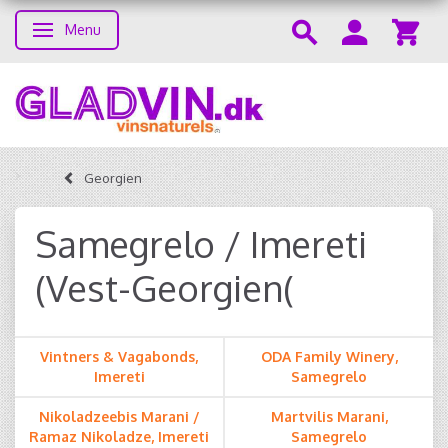
Menu
Skifte navigation
Georgien
Samegrelo / Imereti
(Vest-Georgien(
Vintners & Vagabonds,
ODA Family Winery,
Imereti
Samegrelo
Nikoladzeebis Marani /
Martvilis Marani,
Ramaz Nikoladze, Imereti
Samegrelo