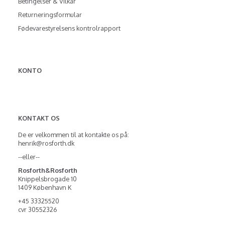
Betingelser & Vilkår
Returneringsformular
Fødevarestyrelsens kontrolrapport
KONTO
KONTAKT OS
De er velkommen til at kontakte os på:
henrik@rosforth.dk
--eller--
Rosforth&Rosforth
Knippelsbrogade 10
1409 København K
+45 33325520
cvr 30552326