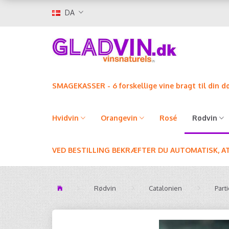
DA
SMAGEKASSER - 6 forskellige vine bragt til din d
Hvidvin
Orangevin
Rosé
Rødvin
VED BESTILLING BEKRÆFTER DU AUTOMATISK, A
Rødvin
Catalonien
Part