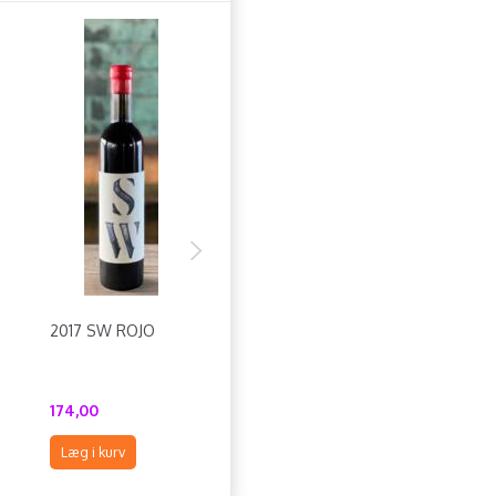
2017 SW ROJO
2019 SM ROJO
2021 UL ROJ
N
'SPECIAL CUVÉE
R&R' TH23
174,00
240,00
240,00
Læg i kurv
Læg i kurv
Læg i kurv