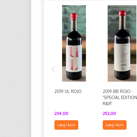
2019 UL ROJO
2019 BB ROJO -
'SPECIAL EDITIO
R&R'
234,00
252,00
Læg i kurv
Læg i kurv