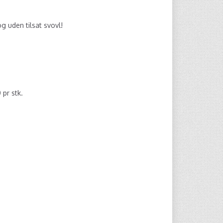
o
 uden tilsat svovl!
0
pr stk.