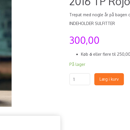
2016 TP Roj
Trepat med nogle år på bagen og
INDEHOLDER SULFITTER
300,00
Køb
6
eller flere til
250,0
På lager
Læg i kurv