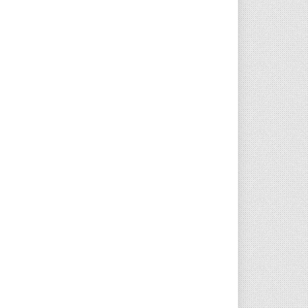
O TH23
2021 HY
ANCESTRAL TH23
240,00
Læg i kurv