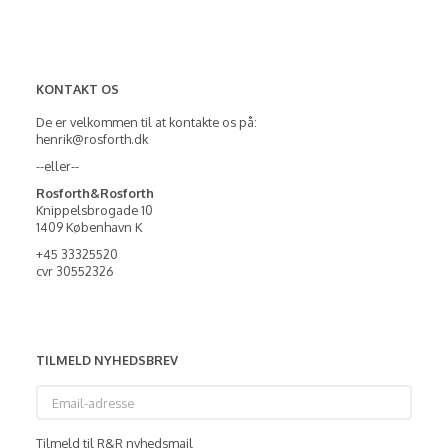
KONTAKT OS
De er velkommen til at kontakte os på:
henrik@rosforth.dk
--eller--
Rosforth&Rosforth
Knippelsbrogade 10
1409 København K
+45 33325520
cvr 30552326
TILMELD NYHEDSBREV
Email-
adresse
Tilmeld til R&R nyhedsmail