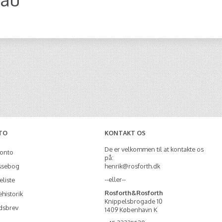
TO
KONTAKT OS
De er velkommen til at kontakte os
konto
på:
ssebog
henrik@rosforth.dk
--eller--
liste
Rosforth&Rosforth
historik
Knippelsbrogade 10
dsbrev
1409 København K