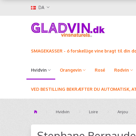
DA
SMAGEKASSER - 6 forskellige vine bragt til din d
Hvidvin
Orangevin
Rosé
Rødvin
VED BESTILLING BEKRÆFTER DU AUTOMATISK, A
Hvidvin
Loire
Anjou
Stephane Bernaud