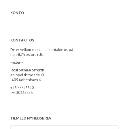
KONTO
KONTAKT OS
De er velkommen til at kontakte os på:
henrik@rosforth.dk
--eller--
Rosforth&Rosforth
Knippelsbrogade 10
1409 København K
+45 33325520
cvr 30552326
TILMELD NYHEDSBREV
Email-