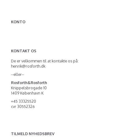
KONTO
KONTAKT OS
De er velkommen til at kontakte os på:
henrik@rosforth.dk
--eller--
Rosforth&Rosforth
Knippelsbrogade 10
1409 København K
+45 33325520
cvr 30552326
TILMELD NYHEDSBREV