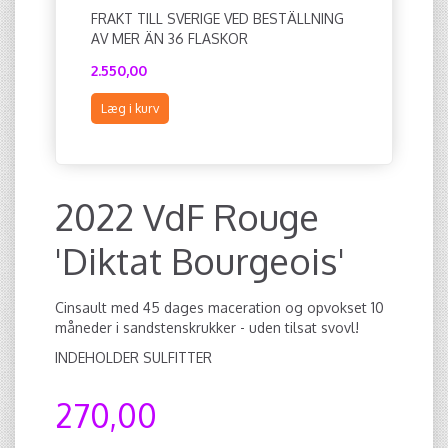
FRAKT TILL SVERIGE VED BESTÄLLNING
2021 HY
AV MER ÄN 36 FLASKOR
2.550,00
240,00
Læg i kurv
Læg i ku
2022 VdF Rouge
'Diktat Bourgeois'
Cinsault med 45 dages maceration og opvokset 10
måneder i sandstenskrukker - uden tilsat svovl!
INDEHOLDER SULFITTER
270,00