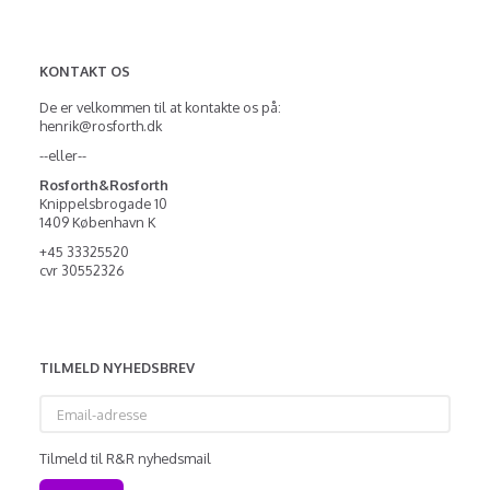
KONTAKT OS
De er velkommen til at kontakte os på:
henrik@rosforth.dk
--eller--
Rosforth&Rosforth
Knippelsbrogade 10
1409 København K
+45 33325520
cvr 30552326
TILMELD NYHEDSBREV
Email-
adresse
Tilmeld til R&R nyhedsmail