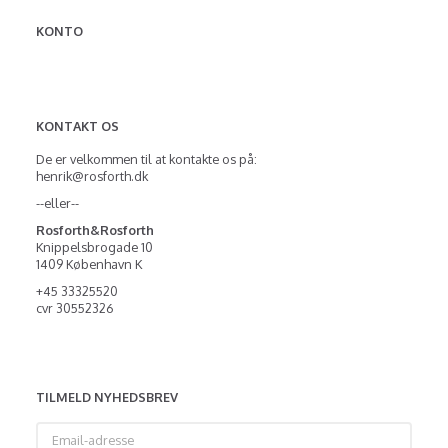
KONTO
KONTAKT OS
De er velkommen til at kontakte os på:
henrik@rosforth.dk
--eller--
Rosforth&Rosforth
Knippelsbrogade 10
1409 København K
+45 33325520
cvr 30552326
TILMELD NYHEDSBREV
Email-
adresse