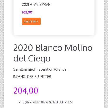
2021 VI-VIU SYRAH
2020 RU
162,00
216,00
Læg i kurv
Læg i ku
2020 Blanco Molino
del Ciego
Semillon med maceration (orange!)
INDEHOLDER SULFITTER
204,00
Køb
6
eller flere til
170,00
pr stk.