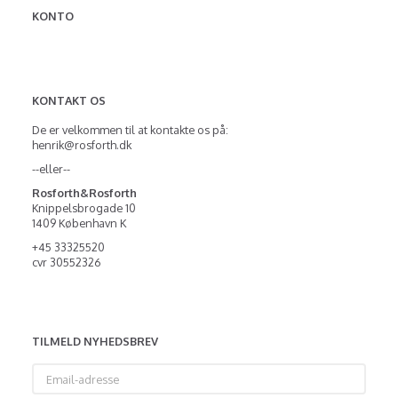
KONTO
KONTAKT OS
De er velkommen til at kontakte os på:
henrik@rosforth.dk
--eller--
Rosforth&Rosforth
Knippelsbrogade 10
1409 København K
+45 33325520
cvr 30552326
TILMELD NYHEDSBREV
Email-
adresse