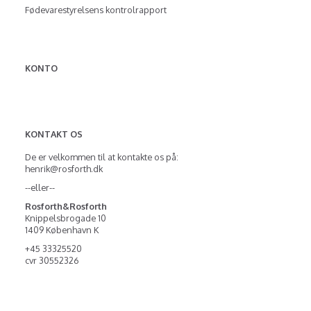
Fødevarestyrelsens kontrolrapport
KONTO
KONTAKT OS
De er velkommen til at kontakte os på:
henrik@rosforth.dk
--eller--
Rosforth&Rosforth
Knippelsbrogade 10
1409 København K
+45 33325520
cvr 30552326