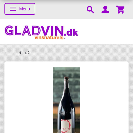
Menu
Skifte navigation
R2L'O