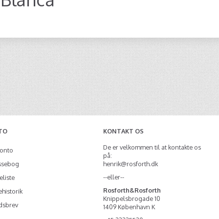
TO
KONTAKT OS
De er velkommen til at kontakte os
konto
på:
ssebog
henrik@rosforth.dk
--eller--
liste
Rosforth&Rosforth
historik
Knippelsbrogade 10
dsbrev
1409 København K