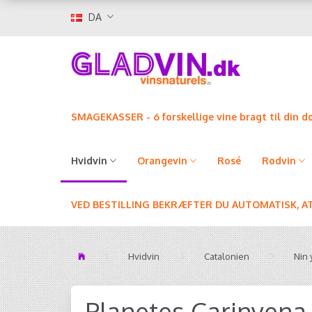
DA
SMAGEKASSER - 6 forskellige vine bragt til din d
Hvidvin
Orangevin
Rosé
Rødvin
VED BESTILLING BEKRÆFTER DU AUTOMATISK, A
Hvidvin
Catalonien
Nin 
Planetes Carinyena