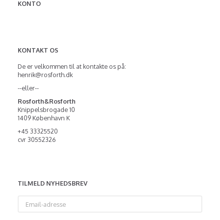
KONTO
KONTAKT OS
De er velkommen til at kontakte os på:
henrik@rosforth.dk
--eller--
Rosforth&Rosforth
Knippelsbrogade 10
1409 København K
+45 33325520
cvr 30552326
TILMELD NYHEDSBREV
Email-
adresse