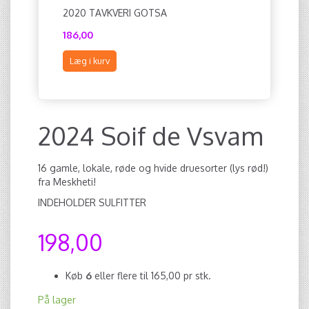
2020 TAVKVERI GOTSA
2021 TAV
186,00
204,00
Læg i kurv
Læg i ku
2024 Soif de Vsvam
16 gamle, lokale, røde og hvide druesorter (lys rød!)
fra Meskheti!
INDEHOLDER SULFITTER
198,00
Køb
6
eller flere til
165,00
pr stk.
På lager