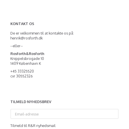
KONTAKT OS
De er velkommen til at kontakte os på:
henrik@rosforth.dk
--eller--
Rosforth&Rosforth
Knippelsbrogade 10
1409 København K
+45 33325520
cvr 30552326
TILMELD NYHEDSBREV
Email-
adresse
Tilmeld til R&R nyhedsmail