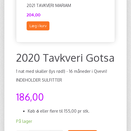
2021 TAVKVERI MARIAM
2021 CHI
204,00
228,00
Læg i kurv
Læg i ku
2020 Tavkveri Gotsa
1 nat med skaller (lys rød!) - 16 måneder i Qvevri!
INDEHOLDER SULFITTER
186,00
Køb
6
eller flere til
155,00
pr stk.
På lager