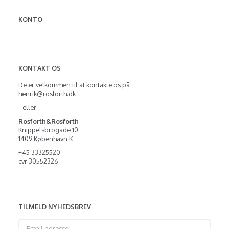
KONTO
KONTAKT OS
De er velkommen til at kontakte os på:
henrik@rosforth.dk
--eller--
Rosforth&Rosforth
Knippelsbrogade 10
1409 København K
+45 33325520
cvr 30552326
TILMELD NYHEDSBREV
Email-