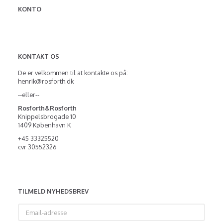
KONTO
KONTAKT OS
De er velkommen til at kontakte os på:
henrik@rosforth.dk
--eller--
Rosforth&Rosforth
Knippelsbrogade 10
1409 København K
+45 33325520
cvr 30552326
TILMELD NYHEDSBREV
Email-
adresse