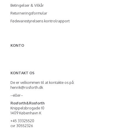
Betingelser & Vilkår
Returneringsformular
Fødevarestyrelsens kontrolrapport
KONTO
KONTAKT OS
De er velkommen til at kontakte os på:
henrik@rosforth.dk
--eller--
Rosforth&Rosforth
Knippelsbrogade 10
1409 København K
+45 33325520
cvr 30552326