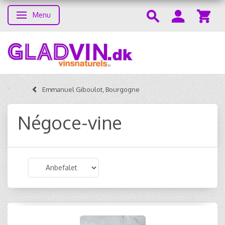
Menu
Skifte navigation
Emmanuel Giboulot, Bourgogne
Négoce-vine