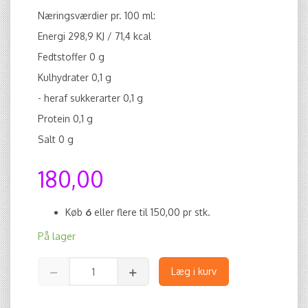
Næringsværdier pr. 100 ml:
Energi 298,9 KJ / 71,4 kcal
Fedtstoffer 0 g
Kulhydrater 0,1 g
- heraf sukkerarter 0,1 g
Protein 0,1 g
Salt 0 g
180,00
Køb
6
eller flere til
150,00
pr stk.
På lager
Læg i kurv