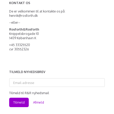
KONTAKT OS
De er velkommen til at kontakte os på:
henrik@rosforth.dk
--eller--
Rosforth&Rosforth
Knippelsbrogade 10
1409 København K
+45 33325520
cvr 30552326
TILMELD NYHEDSBREV
Email-
adresse
Tilmeld til R&R nyhedsmail
Tilmeld
Afmeld