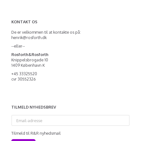
KONTAKT OS
De er velkommen til at kontakte os på:
henrik@rosforth.dk
--eller--
Rosforth&Rosforth
Knippelsbrogade 10
1409 København K
+45 33325520
cvr 30552326
TILMELD NYHEDSBREV
Email-
adresse
Tilmeld til R&R nyhedsmail