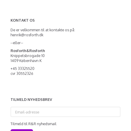
KONTAKT OS
De er velkommen til at kontakte os på:
henrik@rosforth.dk
--eller--
Rosforth&Rosforth
Knippelsbrogade 10
1409 København K
+45 33325520
cvr 30552326
TILMELD NYHEDSBREV
Email-
adresse
Tilmeld til R&R nyhedsmail