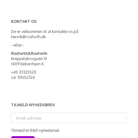
KONTAKT OS
De er velkommen til at kontakte os på:
henrik@rosforth.dk
--eller--
Rosforth&Rosforth
Knippelsbrogade 10
1409 København K
+45 33325520
cvr 30552326
TILMELD NYHEDSBREV
Email-
adresse
Tilmeld til R&R nyhedsmail