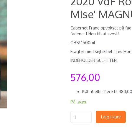
2020 VdF Ro
Mise' MAG
Cabernet Franc opvokset på fad -
fadene. Uden tilsat svovl!
OBS! 1500ml
Fragtet med sejlskibet Tres Hom
INDEHOLDER SULFITTER
576,00
Køb
6
eller flere til
480,0
På lager
Læg i kurv