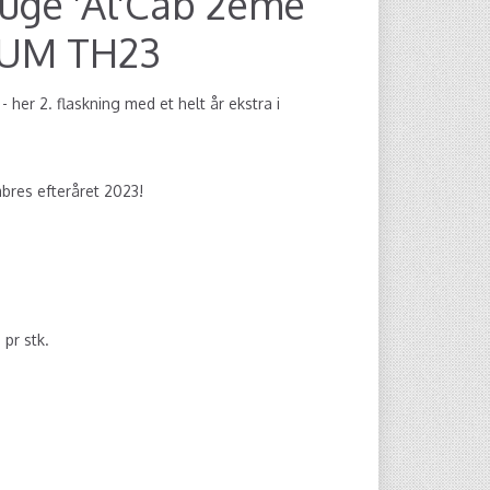
uge 'Al'Cab 2eme
NUM TH23
 her 2. flaskning med et helt år ekstra i
bres efteråret 2023!
0
pr stk.