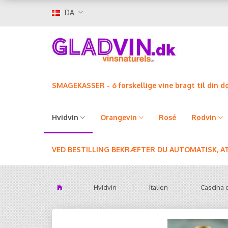
DA
SMAGEKASSER - 6 forskellige vine bragt til din d
Hvidvin
Orangevin
Rosé
Rødvin
VED BESTILLING BEKRÆFTER DU AUTOMATISK, A
Hvidvin
Italien
Cascina d