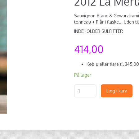
2012 La Merl
Sauvignon Blanc & Gewurztramin
tonneau + 11 år i flaske... Uden ti
INDEHOLDER SULFITTER
414,00
Køb
6
eller flere til
345,0
På lager
Læg i kurv