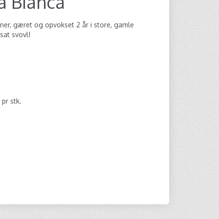
a Bianca
er, gæret og opvokset 2 år i store, gamle
lsat svovl!
0
pr stk.