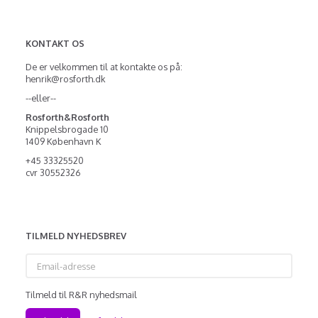
KONTAKT OS
De er velkommen til at kontakte os på:
henrik@rosforth.dk
--eller--
Rosforth&Rosforth
Knippelsbrogade 10
1409 København K
+45 33325520
cvr 30552326
TILMELD NYHEDSBREV
Email-
adresse
Tilmeld til R&R nyhedsmail