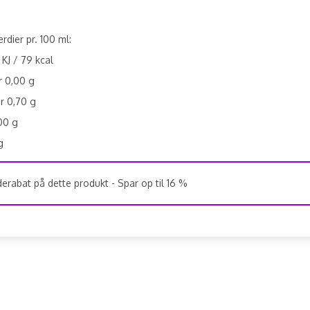
dier pr. 100 ml:
 KJ / 79 kcal
r 0,00 g
r 0,70 g
00 g
g
rabat på dette produkt - Spar op til 16 %